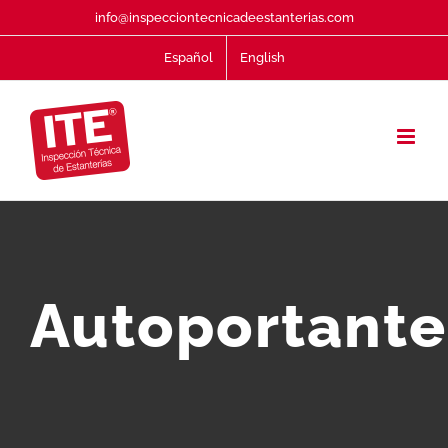
Saltar
info@inspecciontecnicadeestanterias.com
al
Español
English
contenido
Autoportante