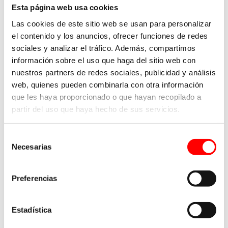
Tendencias en automatización de almacenes en
Esta página web usa cookies
2026
Las cookies de este sitio web se usan para personalizar
el contenido y los anuncios, ofrecer funciones de redes
Protecciones antiembestidas en las esquinas de
sociales y analizar el tráfico. Además, compartimos
estanterías ¿Son obligatorias?
información sobre el uso que haga del sitio web con
nuestros partners de redes sociales, publicidad y análisis
web, quienes pueden combinarla con otra información
que les haya proporcionado o que hayan recopilado a
Categorías
partir del uso que haya hecho de sus servicios.
Selección
Almacenaje en estanterías metálicas
Necesarias
de
consentimiento
Inspección Técnica de Estanterías
Preferencias
Riesgos en el almacén
Estadística
Seguridad de sistemas de almacenaje