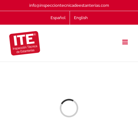
Saltar
info@inspecciontecnicadeestanterias.com
al
Español
English
contenido
Cargando...