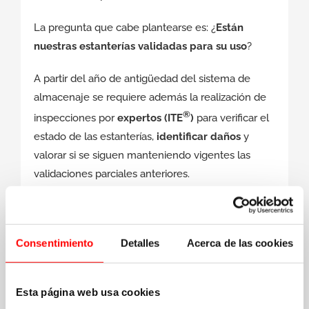
La pregunta que cabe plantearse es: ¿
Están
nuestras estanterías validadas para su uso
?
A partir del año de antigüedad del sistema de
almacenaje se requiere además la realización de
®
inspecciones por
expertos (ITE
)
para verificar el
estado de las estanterías,
identificar daños
y
valorar si se siguen manteniendo vigentes las
validaciones parciales anteriores.
Se debe asegurar que los certificados de
validación e inspección del equipamiento de
Consentimiento
Detalles
Acerca de las cookies
almacenaje solicitado para que sea validado para
su uso, han de estar emitidos y firmados por
persona competente y experta, con el objeto de
Esta página web usa cookies
velar por la seguridad de los trabajadores.