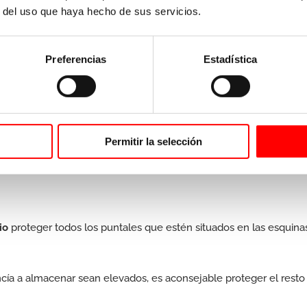
r del uso que haya hecho de sus servicios.
rretillas elevadoras que manipulan la mercancía.
 inferior de los puntales y en otros componentes de los bastidores
Preferencias
Estadística
ón de los usuarios accesorios de seguridad
que ayudan a
al que está trabajando
.
tanterías industriales
Permitir la selección
rio
proteger todos los puntales que estén situados en las esquina
ncía a almacenar sean elevados, es aconsejable proteger el resto