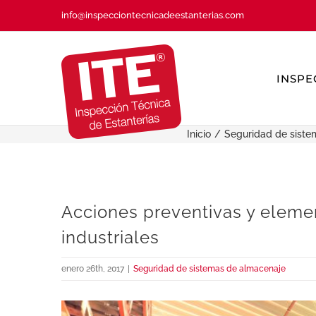
Saltar
info@inspecciontecnicadeestanterias.com
al
contenido
INSPE
Inicio
Seguridad de siste
Acciones preventivas y eleme
industriales
enero 26th, 2017
|
Seguridad de sistemas de almacenaje
Ver