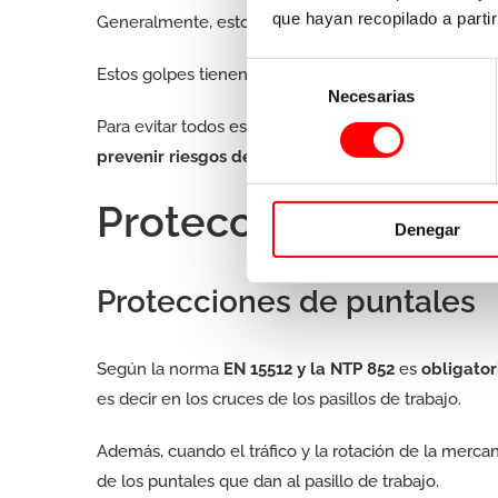
que hayan recopilado a parti
Generalmente, estos golpes son causados por las ca
Selección
Estos golpes tienen especial incidencia en las parte
Necesarias
de
consentimiento
Para evitar todos estos riesgos,
existen a disposici
prevenir riesgos de seguridad y salud del person
Protecciones para es
Denegar
Protecciones de puntales
Según la norma
EN 15512 y la NTP 852
es
obligato
es decir en los cruces de los pasillos de trabajo.
Además, cuando el tráfico y la rotación de la merca
de los puntales que dan al pasillo de trabajo.