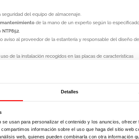
a seguridad del equipo de almacenaje.
l mantenimiento
de la mano de un experto según lo especificad
o
NTP852
.
io aviso al proveedor de la estantería y responsable del diseño d
o de la instalación recogidos en las placas de características
 la instalación y en un lugar visible para el personal.
idad en estanterías
Detalles
s
cén, conduce a un potencial alto riesgo de accidentes como
b se usan para personalizar el contenido y los anuncios, ofrecer
 los elementos estructurales que componen las
estanterías
s, compartimos información sobre el uso que haga del sitio web 
 análisis web, quienes pueden combinarla con otra información q