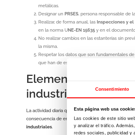
metálicas.
Designar un
PRSES
, persona responsable de l
Realizar, de forma anual, las
Inspecciones y e
en la norma U
NE-EN 15635
y en el document
No realizar cambios en las estanterías sin prev
la misma.
Respetar los datos que son fundamentales de us
que han de estar actualizadas con la realidad de
Elementos de segur
Consentimiento
industriales
Esta página web usa cookie
La actividad diaria que se produce dentro del alma
Las cookies de este sitio we
consecuencia de empujes, golpes, etc., que sufren
y analizar el tráfico. Ademá
industriales
.
redes sociales, publicidad y