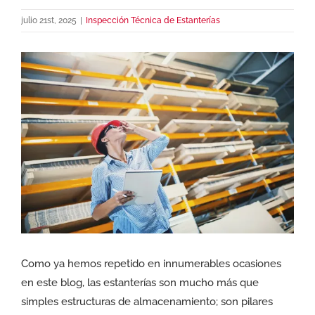
julio 21st, 2025
|
Inspección Técnica de Estanterías
Ver
imagen
más
grande
Como ya hemos repetido en innumerables ocasiones
en este blog, las estanterías son mucho más que
simples estructuras de almacenamiento; son pilares