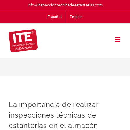
Saltar
info@inspecciontecnicadeestanterias.com
al
Español
English
contenido
La importancia de realizar
inspecciones técnicas de
estanterías en el almacén