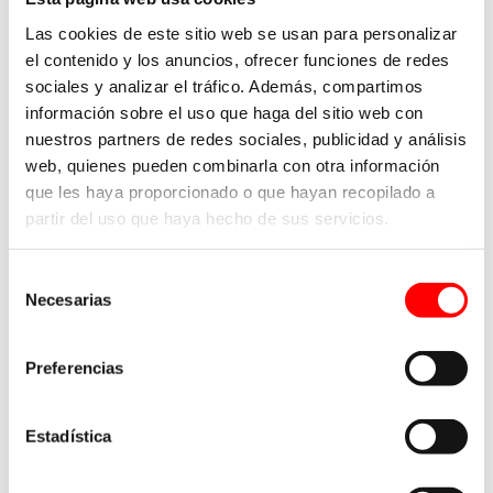
plazo
Las cookies de este sitio web se usan para personalizar
el contenido y los anuncios, ofrecer funciones de redes
En la entrada anterior ya hablamos del
impacto
sociales y analizar el tráfico. Además, compartimos
información sobre el uso que haga del sitio web con
económico de la inspección técnica de estanterías
.
nuestros partners de redes sociales, publicidad y análisis
Ignorar las inspecciones preventivas puede llevar a
web, quienes pueden combinarla con otra información
problemas mayores y costosos en un futuro no muy
que les haya proporcionado o que hayan recopilado a
lejano.
partir del uso que haya hecho de sus servicios.
Incumplimiento normativo
Selección
Necesarias
de
consentimiento
La falta de inspecciones técnicas puede llevar al
incumplimiento de regulaciones de seguridad y sus
Preferencias
consecuencias legales. Además, un historial de
incumplimiento puede dañar la reputación de la
Estadística
empresa y afectar las relaciones comerciales.