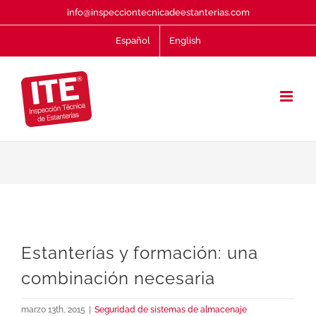
Saltar
info@inspecciontecnicadeestanterias.com
al
Español
English
contenido
Estanterías y formación: una
combinación necesaria
marzo 13th, 2015
|
Seguridad de sistemas de almacenaje