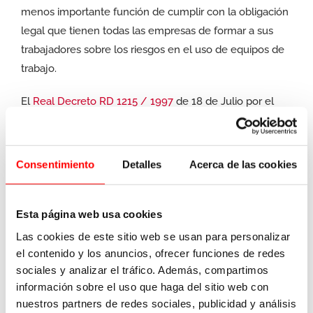
menos importante función de cumplir con la obligación
legal que tienen todas las empresas de formar a sus
trabajadores sobre los riesgos en el uso de equipos de
trabajo.
El
Real Decreto RD 1215 / 1997
de 18 de Julio por el
que se establecen las disposiciones mínimas de
seguridad y salud para la utilización por los trabajadores
de los equipos de trabajo, define en el punto 2.a) que
Consentimiento
Detalles
Acerca de las cookies
equipo de trabajo es cualquier máquina, aparato,
instrumento o instalación utilizada en el trabajo. Las
Esta página web usa cookies
estanterías de nuestros almacenes entran plenamente
es esta definición por lo que les resulta de aplicación
Las cookies de este sitio web se usan para personalizar
este Real Decreto.
el contenido y los anuncios, ofrecer funciones de redes
sociales y analizar el tráfico. Además, compartimos
Respecto a formación, el RD 1215 / 1997 en su artículo
información sobre el uso que haga del sitio web con
nuestros partners de redes sociales, publicidad y análisis
5 “Obligaciones en materia de formación e información”