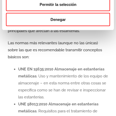
Junto con la formación en cuanto a riesgos
Permitir la selección
relacionados con la utilización de las estanterías, es
relevante incluir en la formación y mencionar en sus
Denegar
aspectos más relevantes, las normas técnicas
principales que afectan a las estanterías.
Las normas más relevantes (aunque no las únicas)
sobre las que es recomendable transmitir conceptos
básicos son:
UNE EN 15635:2010 Almacenaje en estanterías
metálicas
. Uso y mantenimiento de los equipo de
almacenaje – en esta norma entre otras cosas se
especifica como se han de revisar e inspeccionar
las estanterías.
UNE 58013:2010 Almacenaje en estanterías
metálicas
. Requisitos para el tratamiento de