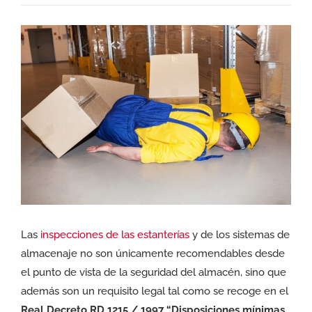
Ver
imagen
más
grande
Las
inspecciones de las estanterías
y de los sistemas de
almacenaje no son únicamente recomendables desde
el punto de vista de la seguridad del almacén, sino que
además son un requisito legal tal como se recoge en el
Real Decreto RD 1215 / 1997 “Disposiciones mínimas