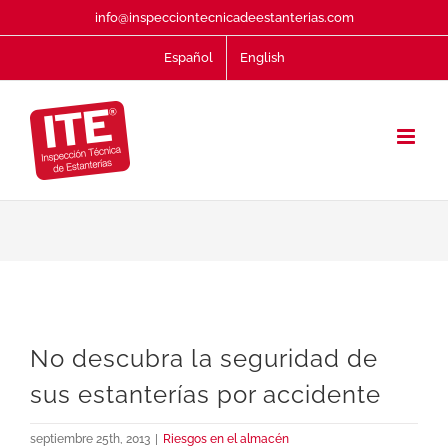
Saltar
info@inspecciontecnicadeestanterias.com
al
Español
English
contenido
No descubra la seguridad de
sus estanterías por accidente
septiembre 25th, 2013
|
Riesgos en el almacén