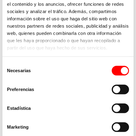
el contenido y los anuncios, ofrecer funciones de redes
Facebook
X
LinkedIn
WhatsApp
Pinterest
Correo
electrónic
sociales y analizar el tráfico. Además, compartimos
información sobre el uso que haga del sitio web con
nuestros partners de redes sociales, publicidad y análisis
web, quienes pueden combinarla con otra información
Artículos relacionados
que les haya proporcionado o que hayan recopilado a
partir del uso que haya hecho de sus servicios.
Selección
Checklist de seguridad y mantenimiento
Necesarias
de
para tu sistema de almacenaje
consentimiento
enero 10th, 2026
Preferencias
Estadística
Marketing
Buscar: