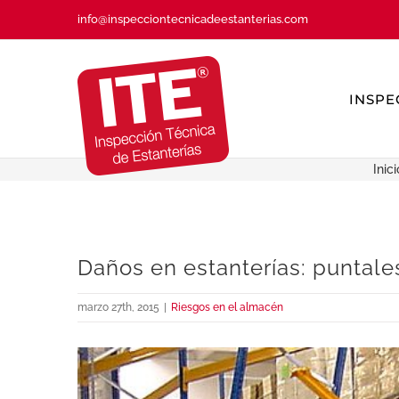
Saltar
info@inspecciontecnicadeestanterias.com
al
contenido
INSPE
Inici
Daños en estanterías: puntale
marzo 27th, 2015
|
Riesgos en el almacén
Ver
imagen