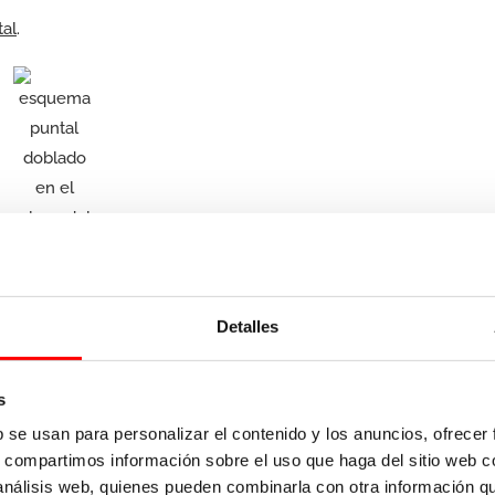
tal
.
ce en el plano de los largueros, además de estar el puntal
Detalles
ierde la verticalidad, con la consiguiente disminución de las
 accidentes.
s
b se usan para personalizar el contenido y los anuncios, ofrecer
s, compartimos información sobre el uso que haga del sitio web 
 análisis web, quienes pueden combinarla con otra información q
r esté desplomado, superando los máximos permitidos por la